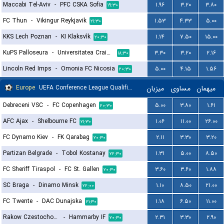
Maccabi Tel-Aviv
-
PFC CSKA Sofia
۱.۹۶
۳.۲۰
۳.۸۰
۱۹:۳۰
FC Thun
-
Vikingur Reykjavik
۱.۵۳
۴.۳۳
۵.۰۰
۲۱:۳۰
KKS Lech Poznan
-
KI Klaksvík
۱.۱۴
۷.۵۰
۱۵.۰۰
۲۰:۳۰
KuPS Palloseura
-
Universitatea Craiova
۳.۳۰
۳.۲۰
۲.۱۶
۱۸:۳۰
Lincoln Red Imps
-
Omonia FC Nicosia
۵.۰۰
۴.۱۵
۱.۵۶
۲۰:۳۰
Europe
UEFA Conference League Qualification
میزبان
مساوی
میهمان
Debreceni VSC
-
FC Copenhagen
۵.۰۰
۳.۸۰
۱.۶۱
۲۰:۳۰
AFC Ajax
-
Shelbourne FC
۱.۰۶
۱۱.۰۰
۲۶.۰۰
۲۱:۳۰
FC Dynamo Kiev
-
FK Qarabag
۲.۱۱
۳.۳۰
۳.۲۰
۲۰:۳۰
Partizan Belgrade
-
Tobol Kostanay
۱.۳۱
۵.۰۰
۸.۵۰
۲۲:۳۰
FC Sheriff Tiraspol
-
FC St. Gallen
۳.۶۰
۳.۶۰
۱.۸۸
۲۰:۳۰
SC Braga
-
Dinamo Minsk
۱.۱۰
۸.۵۰
۲۱.۰۰
۲۲:۰۰
FC Twente
-
DAC Dunajska
۱.۱۸
۶.۵۰
۱۱.۰۰
۲۱:۳۰
Rakow Czestochowa
-
Hammarby IF
۲.۳۱
۳.۳۰
۲.۹۰
۲۰:۳۰