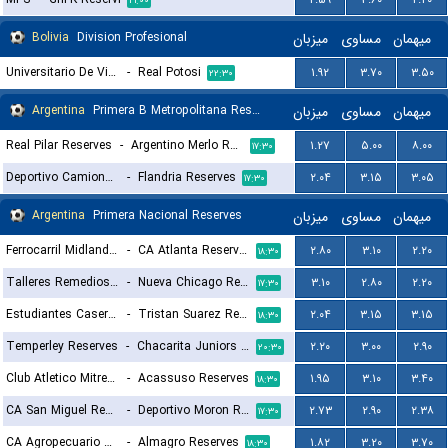
۲۱:۰۰
Bolivia
Division Profesional
میزبان
مساوی
میهمان
Universitario De Vinto
-
Real Potosi
۱.۹۲
۳.۷۰
۳.۵۰
۲۲:۳۰
Argentina
Primera B Metropolitana Reserves
میزبان
مساوی
میهمان
Real Pilar Reserves
-
Argentino Merlo Reserves
۱.۲۷
۵.۰۰
۸.۰۰
۱۷:۳۰
Deportivo Camioneros Reserves
-
Flandria Reserves
۲.۰۴
۳.۱۵
۳.۰۵
۱۷:۳۰
Argentina
Primera Nacional Reserves
میزبان
مساوی
میهمان
Ferrocarril Midland Reserves
-
CA Atlanta Reserves
۲.۸۰
۳.۱۰
۲.۲۰
۱۸:۳۰
Talleres Remedios Reserves
-
Nueva Chicago Reserves
۳.۱۰
۲.۸۰
۲.۲۰
۱۷:۳۰
Estudiantes Caseros Reserves
-
Tristan Suarez Reserves
۲.۰۴
۳.۱۵
۳.۱۵
۱۸:۳۰
Temperley Reserves
-
Chacarita Juniors Reserves
۲.۲۰
۳.۰۰
۲.۹۰
۲۰:۳۰
Club Atletico Mitre Reserves
-
Acassuso Reserves
۱.۹۵
۳.۱۰
۳.۴۰
۱۸:۳۰
CA San Miguel Reserves
-
Deportivo Moron Reserves
۲.۷۳
۲.۹۰
۲.۳۸
۱۷:۳۰
CA Agropecuario Reserves
-
Almagro Reserves
۱.۸۲
۳.۲۰
۳.۷۰
۱۸:۳۰