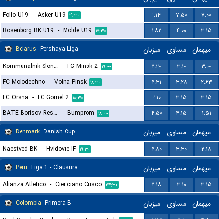
Follo U19
-
Asker U19
۱.۱۴
۷.۵۰
۷.۰۰
۱۹:۳۰
Rosenborg BK U19
-
Molde U19
۱.۸۲
۴.۰۰
۳.۱۵
۱۷:۳۰
Belarus
Pershaya Liga
میزبان
مساوی
میهمان
Kommunalnik Slonim
-
FC Minsk 2
۲.۲۰
۳.۱۰
۳.۰۰
۱۹:۰۰
FC Molodechno
-
Volna Pinsk
۲.۳۱
۳.۲۸
۲.۶۳
۱۸:۳۰
FC Orsha
-
FC Gomel 2
۲.۱۰
۳.۱۵
۳.۱۵
۱۸:۳۰
BATE Borisov Reserves
-
Bumprom
۴.۵۰
۴.۱۵
۱.۵۱
۱۸:۰۰
Denmark
Danish Cup
میزبان
مساوی
میهمان
Naestved BK
-
Hvidovre IF
۲.۸۰
۳.۳۰
۲.۱۸
۱۹:۳۰
Peru
Liga 1 - Clausura
میزبان
مساوی
میهمان
Alianza Atletico
-
Cienciano Cusco
۲.۱۸
۳.۱۰
۳.۱۵
۲۳:۳۰
Colombia
Primera B
میزبان
مساوی
میهمان