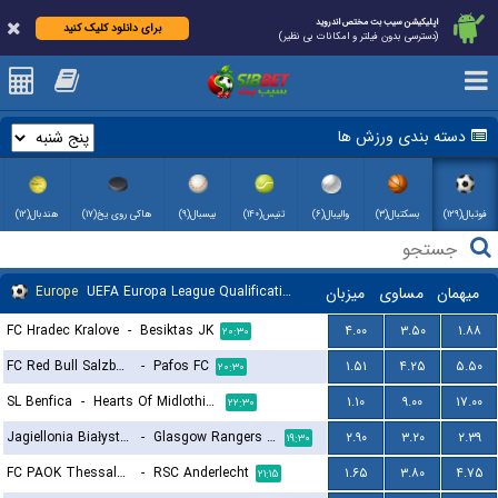
اپلیکیشن سیب بت مختص اندروید
برای دانلود کلیک کنید
(دسترسی بدون فیلتر و امکانات بی نظیر)
دسته بندی ورزش ها
فوتبال(۱۲۹)
بسکتبال(۳)
والیبال(۶)
تنیس(۱۴۰)
بیسبال(۹)
هاکی روی یخ(۱۷)
هندبال(۱۲)
Europe
UEFA Europa League Qualification
میزبان
مساوی
میهمان
FC Hradec Kralove
-
Besiktas JK
۴.۰۰
۳.۵۰
۱.۸۸
۲۰:۳۰
FC Red Bull Salzburg
-
Pafos FC
۱.۵۱
۴.۲۵
۵.۵۰
۲۰:۳۰
SL Benfica
-
Hearts Of Midlothian FC
۱.۱۰
۹.۰۰
۱۷.۰۰
۲۲:۳۰
Jagiellonia Białystok
-
Glasgow Rangers FC
۲.۹۰
۳.۲۰
۲.۳۹
۱۹:۳۰
FC PAOK Thessaloniki
-
RSC Anderlecht
۱.۶۵
۳.۸۰
۴.۷۵
۲۱:۱۵