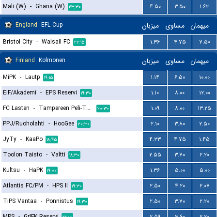
Mali (W)
-
Ghana (W)
۴.۵۰
۳.۵۰
۱.۶۳
۲۳:۳۰
England
EFL Cup
میزبان
مساوی
میهمان
Bristol City
-
Walsall FC
۱.۳۶
۴.۷۵
۷.۵۰
۲۲:۱۵
Finland
Kolmonen
میزبان
مساوی
میهمان
MiPK
-
Lautp
۱.۱۴
۶.۵۰
۱۰.۰۰
۱۹:۱۵
EIF/Akademi
-
EPS Reservi
۱.۱۰
۸.۰۰
۱۲.۰۰
۱۹:۳۰
FC Lasten
-
Tampereen Peli-Toverit
۱.۰۹
۸.۰۰
۱۳.۲۵
۲۰:۳۰
PPJ/Ruoholahti
-
HooGee
۲.۱۰
۳.۸۰
۲.۵۰
۲۰:۳۰
JyTy
-
KaaPo
۴.۳۳
۴.۷۵
۱.۴۵
۱۸:۴۵
Toolon Taisto
-
Valtti
۲.۵۵
۳.۷۰
۲.۲۰
۱۸:۳۰
Kultsu
-
HaPK
۱.۳۶
۵.۰۰
۵.۰۰
۱۹:۰۰
Atlantis FC/PM
-
HPS II
۲.۵۰
۴.۲۰
۲.۰۷
۱۹:۳۰
TiPS Vantaa
-
Ponnistus
۲.۵۰
۳.۷۰
۲.۲۰
۱۹:۳۰
MPS
-
GrIFK Reservi
۲.۵۹
۳.۶۰
۲.۲۰