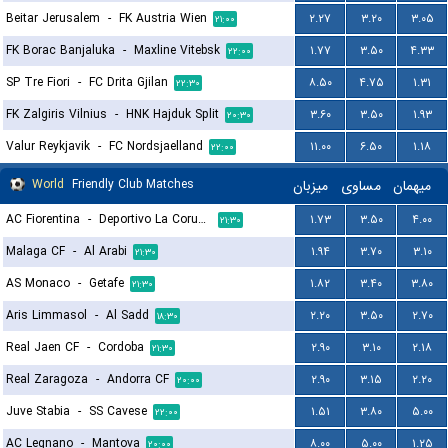
Beitar Jerusalem
-
FK Austria Wien
۲.۲۷
۳.۲۰
۳.۰۵
۲۱:۰۰
FK Borac Banjaluka
-
Maxline Vitebsk
۱.۷۷
۳.۵۰
۴.۳۳
۲۲:۰۰
SP Tre Fiori
-
FC Drita Gjilan
۸.۵۰
۴.۷۵
۱.۳۱
۲۲:۳۰
FK Zalgiris Vilnius
-
HNK Hajduk Split
۳.۶۰
۳.۵۰
۱.۹۳
۲۰:۳۰
Valur Reykjavik
-
FC Nordsjaelland
۱۱.۰۰
۶.۵۰
۱.۱۸
۲۲:۰۰
World
Friendly Club Matches
میزبان
مساوی
میهمان
AC Fiorentina
-
Deportivo La Coruna
۱.۷۳
۳.۵۰
۴.۰۰
۲۱:۳۰
Malaga CF
-
Al Arabi
۱.۹۴
۳.۷۰
۳.۱۰
۲۱:۳۰
AS Monaco
-
Getafe
۱.۸۲
۳.۴۰
۳.۸۰
۲۱:۳۰
Aris Limmasol
-
Al Sadd
۲.۲۰
۳.۵۰
۲.۷۰
۱۸:۳۰
Real Jaen CF
-
Cordoba
۲.۹۰
۳.۱۰
۲.۱۸
۲۱:۳۰
Real Zaragoza
-
Andorra CF
۲.۹۰
۳.۱۵
۲.۲۰
۲۰:۰۰
Juve Stabia
-
SS Cavese
۱.۵۱
۳.۸۰
۵.۰۰
۲۲:۰۰
AC Legnano
-
Mantova
۸.۰۰
۵.۰۰
۱.۲۵
۲۰:۰۰