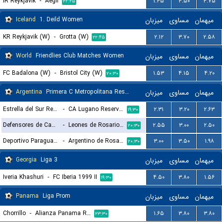
IR Reykjavik
-
Aegir
۱.۴۵
۴.۵۰
۴.۷۵
۲۲:۴۵
Iceland
1. Deild Women
میزبان
مساوی
میهمان
KR Reykjavik (W)
-
Grotta (W)
۲.۱۲
۳.۷۰
۲.۵۸
۲۲:۴۵
World
Friendlies Club Matches Women
میزبان
مساوی
میهمان
FC Badalona (W)
-
Bristol City (W)
۱.۵۳
۴.۱۵
۴.۲۰
۲۰:۳۰
Argentina
Primera C Metropolitana Reserves
میزبان
مساوی
میهمان
Estrella del Sur Reserves
-
CA Lugano Reserves
۲.۳۱
۳.۲۰
۲.۶۳
۱۹:۳۰
Defensores de Cambaceres Reserves
-
Leones de Rosario Reserves
۲.۵۵
۳.۰۰
۲.۵۰
۲۰:۳۰
Deportivo Paraguayo Reserves
-
Argentino de Rosario Reserves
۳.۰۰
۳.۵۰
۱.۹۸
۲۰:۳۰
Georgia
Liga 3
میزبان
مساوی
میهمان
Iveria Khashuri
-
FC Iberia 1999 II
۴.۵۰
۳.۸۰
۱.۵۶
۱۹:۳۰
Panama
Liga Prom
میزبان
مساوی
میهمان
Chorrillo
-
Alianza Panama Reserves
۱.۶۵
۳.۸۰
۳.۸۰
۲۳:۳۰