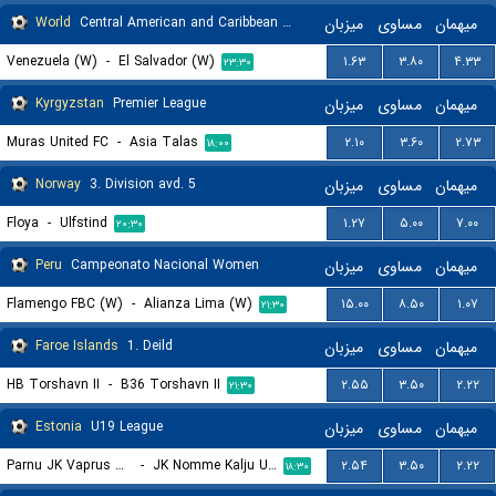
World
Central American and Caribbean Games Women
میزبان
مساوی
میهمان
Venezuela (W)
-
El Salvador (W)
۱.۶۳
۳.۸۰
۴.۳۳
۲۳:۳۰
Kyrgyzstan
Premier League
میزبان
مساوی
میهمان
Muras United FC
-
Asia Talas
۲.۱۰
۳.۶۰
۲.۷۳
۱۸:۰۰
Norway
3. Division avd. 5
میزبان
مساوی
میهمان
Floya
-
Ulfstind
۱.۲۷
۵.۰۰
۷.۰۰
۲۰:۳۰
Peru
Campeonato Nacional Women
میزبان
مساوی
میهمان
Flamengo FBC (W)
-
Alianza Lima (W)
۱۵.۰۰
۸.۵۰
۱.۰۷
۲۱:۳۰
Faroe Islands
1. Deild
میزبان
مساوی
میهمان
HB Torshavn II
-
B36 Torshavn II
۲.۵۵
۳.۵۰
۲.۲۲
۲۱:۳۰
Estonia
U19 League
میزبان
مساوی
میهمان
Parnu JK Vaprus U19
-
JK Nomme Kalju U19
۲.۵۴
۳.۵۰
۲.۲۲
۱۸:۳۰