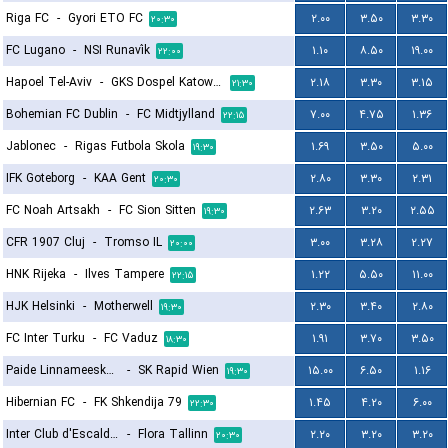
Riga FC
-
Gyori ETO FC
۲.۰۰
۳.۵۰
۳.۳۰
۲۰:۳۰
FC Lugano
-
NSI Runavík
۱.۱۰
۸.۵۰
۱۹.۰۰
۲۲:۰۰
Hapoel Tel-Aviv
-
GKS Dospel Katowice
۲.۱۸
۳.۳۰
۳.۱۵
۲۱:۳۰
Bohemian FC Dublin
-
FC Midtjylland
۷.۰۰
۴.۷۵
۱.۳۶
۲۲:۱۵
Jablonec
-
Rigas Futbola Skola
۱.۶۹
۳.۵۰
۵.۰۰
۱۹:۳۰
IFK Goteborg
-
KAA Gent
۲.۸۰
۳.۳۰
۲.۳۱
۲۰:۳۰
FC Noah Artsakh
-
FC Sion Sitten
۲.۶۳
۳.۲۰
۲.۵۵
۱۹:۳۰
CFR 1907 Cluj
-
Tromso IL
۳.۰۰
۳.۲۸
۲.۲۷
۲۰:۰۰
HNK Rijeka
-
Ilves Tampere
۱.۲۲
۵.۵۰
۱۱.۰۰
۲۲:۱۵
HJK Helsinki
-
Motherwell
۲.۳۰
۳.۴۰
۲.۸۰
۱۹:۳۰
FC Inter Turku
-
FC Vaduz
۱.۹۱
۳.۷۰
۳.۵۰
۱۸:۳۰
Paide Linnameeskond
-
SK Rapid Wien
۱۵.۰۰
۶.۵۰
۱.۱۶
۱۹:۳۰
Hibernian FC
-
FK Shkendija 79
۱.۴۵
۴.۲۰
۶.۰۰
۲۲:۳۰
Inter Club d'Escaldes
-
Flora Tallinn
۲.۲۰
۳.۲۰
۳.۲۰
۲۰:۳۰