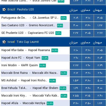
Real Soacha Cundinamarca
-
Boca Juniors Cali
۱.۷۳
۳.۲۰
۴.۵۰
۲۲:۳۰
Brazil
Paulista U20
میزبان
مساوی
میهمان
Portuguesa de Desportos U20
-
CA Juventus SP U20
۲.۰۹
۳.۱۰
۳.۰۵
۲۱:۳۰
Sao Caetano U20
-
Gremio Novorizontino U20
۴.۰۰
۳.۳۰
۱.۷۷
۲۱:۳۰
GE Prudente U20
-
Capivariano FC U20
۲.۲۷
۳.۰۵
۲.۷۷
۲۱:۳۰
Israel
Toto Cup Leumit
میزبان
مساوی
میهمان
Hapoel Kfar-Saba
-
Hapoel Raanana
۲.۱۰
۳.۲۰
۳.۰۵
۲۰:۳۰
Hapoel Acre FC
-
Kiryat Yam
۲.۹۰
۳.۳۰
۲.۰۴
۲۰:۳۰
Ironi Modiin
-
KAFR Qasim
۲.۷۷
۲.۹۰
۲.۳۹
۲۰:۳۰
Maccabi Bnei Raina
-
Maccabi Ahi Nazareth FC
۲.۱۲
۳.۲۰
۲.۹۰
۲۰:۳۰
MS Ashdod
-
Hapoel Ironi Rishon Lezion
۱.۵۳
۳.۸۰
۵.۰۰
۲۰:۳۰
Bnei-Yehuda Tel-Aviv
-
Hapoel Kfar Shelem
۱.۶۹
۳.۶۰
۴.۰۰
۲۰:۳۰
Maccabi Ironi Kiryat Gat
-
Maccabi Yafo Kabilyo
۲.۵۵
۳.۱۵
۲.۴۰
۲۰:۳۰
Hapoel Afula
-
Maccabi Herzliya
۳.۷۰
۳.۵۰
۱.۷۶
۲۰:۳۰