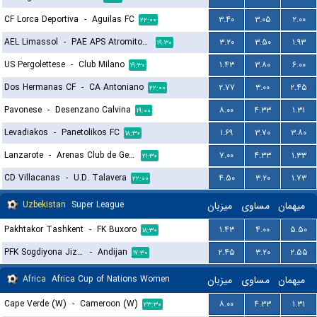
CF Lorca Deportiva
-
Aguilas FC
۳.۴۰
۳.۰۵
۲.۰۰
۲۲:۰۰
AEL Limassol
-
PAE APS Atromitos Athens
۳.۲۰
۳.۵۰
۱.۹۳
۱۹:۳۰
US Pergolettese
-
Club Milano
۱.۴۳
۳.۸۰
۶.۰۰
۱۹:۳۰
Dos Hermanas CF
-
CA Antoniano
۲.۷۷
۳.۰۰
۲.۴۵
۲۲:۰۰
Pavonese
-
Desenzano Calvina
۸.۰۰
۴.۳۳
۱.۳۱
۱۹:۰۰
Levadiakos
-
Panetolikos FC
۱.۶۹
۳.۷۰
۳.۸۰
۱۸:۳۰
Lanzarote
-
Arenas Club de Getxo
۷.۰۰
۴.۳۳
۱.۳۳
۲۱:۳۰
CD Villacanas
-
U.D. Talavera
۴.۵۰
۳.۲۰
۱.۷۳
۲۲:۰۰
Uzbekistan
Super League
میزبان
مساوی
میهمان
Pakhtakor Tashkent
-
FK Buxoro
۱.۴۳
۴.۰۰
۵.۵۰
۱۸:۳۰
PFK Sogdiyona Jizzax
-
Andijan
۲.۴۵
۳.۲۰
۲.۵۵
۱۷:۳۰
Africa
Africa Cup of Nations Women
میزبان
مساوی
میهمان
Cape Verde (W)
-
Cameroon (W)
۸.۰۰
۴.۳۳
۱.۳۱
۲۳:۳۰