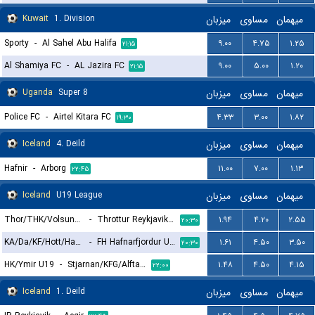
Kuwait
1. Division
میزبان
مساوی
میهمان
Sporty
-
Al Sahel Abu Halifa
۹.۰۰
۴.۷۵
۱.۲۵
۲۱:۱۵
Al Shamiya FC
-
AL Jazira FC
۹.۰۰
۵.۰۰
۱.۲۰
۲۱:۱۵
Uganda
Super 8
میزبان
مساوی
میهمان
Police FC
-
Airtel Kitara FC
۴.۳۳
۳.۰۰
۱.۸۲
۱۹:۳۰
Iceland
4. Deild
میزبان
مساوی
میهمان
Hafnir
-
Arborg
۱۱.۰۰
۷.۰۰
۱.۱۳
۲۲:۴۵
Iceland
U19 League
میزبان
مساوی
میهمان
Thor/THK/Volsungur U19
-
Throttur Reykjavik U19
۱.۹۴
۴.۲۰
۲.۵۵
۲۰:۳۰
KA/Da/KF/Hott/Ham U19
-
FH Hafnarfjordur U19
۱.۶۱
۴.۵۰
۳.۵۰
۲۰:۳۰
HK/Ymir U19
-
Stjarnan/KFG/Alftanes U19
۱.۴۸
۴.۵۰
۴.۱۵
۲۲:۰۰
Iceland
1. Deild
میزبان
مساوی
میهمان