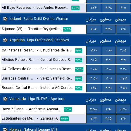
All Boys Reserves
-
Los Andes Reserves
۱.۷۶
۳.۲۸
۴.۰۰
۲۰:۳۰
Iceland
Besta Deild Kvenna Women
میزبان
مساوی
میهمان
Stjarnan (W)
-
Throttur Reykjavik (W)
۲.۰۲
۳.۳۰
۲.۹۰
۲۲:۴۵
Argentina
Liga Profesional Reserves
میزبان
مساوی
میهمان
CA Platense Reserves
-
Estudiantes de la Plata Reserves
۳.۶۰
۲.۸۰
۲.۰۵
۲۱:۳۰
Atletico Rafaela Reserves
-
Central Cordoba Reserves
۲.۰۵
۳.۲۰
۳.۲۰
۲۱:۳۰
CA Talleres de Cordoba Reserves
-
San Lorenzo Reserves
۲.۰۵
۳.۰۰
۳.۳۰
۲۳:۳۰
Barracas Central Reserves
-
Velez Sarsfield Reserves
۴.۵۰
۳.۲۰
۱.۷۳
۲۱:۳۰
Rosario Central Reserves
-
Instituto AC Cordoba Reserves
۱.۶۷
۳.۳۰
۴.۵۰
۲۱:۳۰
Venezuela
Liga FUTVE - Apertura
میزبان
مساوی
میهمان
Rayo Zuliano
-
Academia Anzoategui
۲.۵۸
۲.۹۰
۲.۷۰
۲۳:۰۰
Estudiantes de Mérida
-
Zamora FC
۲.۲۲
۳.۱۵
۲.۹۰
۲۳:۳۰
Norway
National League U19
میزبان
مساوی
میهمان