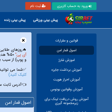
ورود به حساب کاربری
ثبت نام
پیش بینی ورزشی
پیش بینی زنده
×
قوانين و مقرارات
🔥روزهای طلایی: با شارژ بیش از ۵ میلیون تومان در روزها
اصول قمار امن
آی پی"
و پوپ) از سیب ب
اموزش شارژ
✅شما می توانید 
آموزش برداشت جایزه
کلیک کنید)
آموزش احراز هویت
👈آدرس ثابت سا
آموزش وقوانين بونوس
آموزش روش دریافت لينک براى
اصول قمار امن
زيرمجموعه گيرى