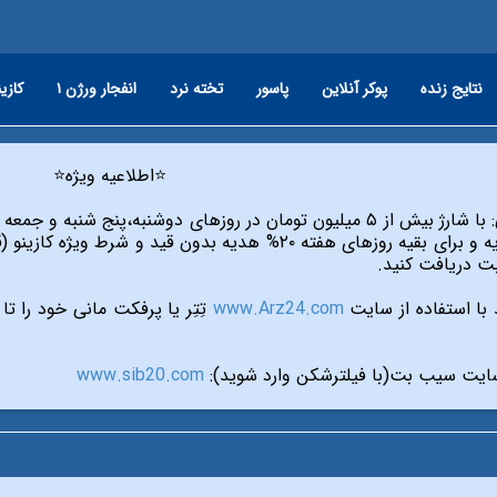
نتایج زنده
پوکر آنلاین
پاسور
تخته نرد
انفجار ورژن ۱
کازین
⭐️اطلاعیه ویژه⭐️
ی دوشنبه،پنج شنبه و جمعه از طریق تمام درگاه های سایت،
ت دریافت کنید.
با استفاده از سایت
www.Arz24.com
تِتِر یا پرفکت مانی خود را تا ۱۵% بیشتر از بازار بفروشید.
یت سیب بت(با فیلترشکن وارد شوید):
www.sib20.com