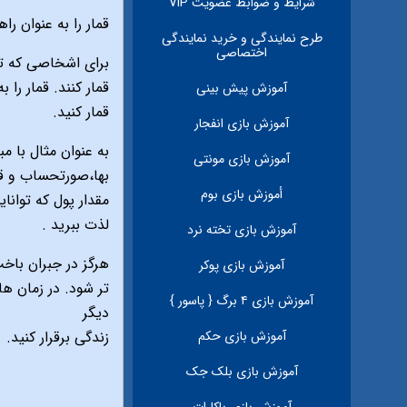
شرایط و ضوابط عضویت VIP
قمار را به عنوان را
طرح نمايندگى و خريد نمايندگى
اختصاصى
براى اشخاصى كه تم
قمار كنند. قمار را
آموزش پيش بينی
قمار كنيد.
آموزش بازی انفجار
به عنوان مثال با مب
آموزش بازی مونتی
بها،صورتحساب و قبو
أموزش بازی بوم
مقدار پول كه توانا
لذت ببريد .
آموزش بازی تخته نرد
هرگز در جبران باخ
آموزش بازی پوکر
تر شود. در زمان ه
آموزش بازی ۴ برگ { پاسور }
ديگر
آموزش بازی حکم
زندگى برقرار كنيد.
آموزش بازی بلک جک
آموزش بازی باکارات