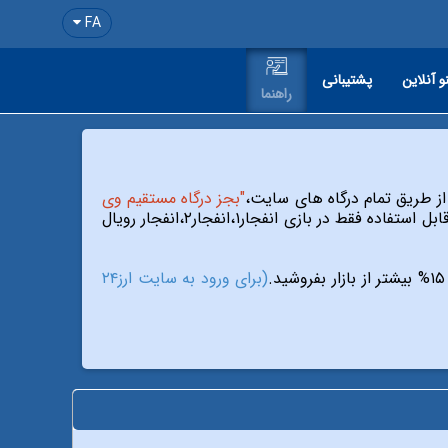
FA
و آنلاین
پشتیبانی
راهنما
"بجز درگاه مستقیم وی
۵۰% هدیه و برای بقیه روزهای هفته ۲۰% هدیه بدون قید و شرط ویژه کازینو (قابل استفاده فقط در بازی انفجار۱،انفجار۲،انفجار رویال
(برای ورود به سایت ارز۲۴