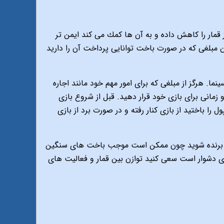
قمار را كاهش داده و به آن ها كمك مى كند ايمن تر
فتن مبلغى كه در صورت باخت توانايى پرداخت آن را داريد
ينما. هرگز از مبلغى كه براى امور مهم خود مانند اجاره
زمانى براى بازى خود قرار دهيد. قبل از شروع بازى
ا باختيد از بازى كنار رفته و در صورت برد از بازى
جددا برنده شويد چون ممكن است موجب باخت هاى سنگين
رى دشوار است سعى كنيد توازن بين قمار و فعاليت هاى