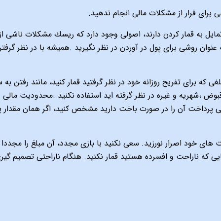
هى براى فرار از مشكلات مالى انجام ندهيد.
ايل به قمار كردن دارند، اصولى وجود دارد كه ريسك مشكلات ناشى از 
 به عنوان روشى براى پول در آوردن در نظر نگيريد .هميشه با در نظر گر
لغى كه براى تفريح روزانه خود در نظر گرفتيد قمار كنيد، مانند رفتن به س
ض ،شهريه و غيره در نظر گرفته اید استفاده نكنيد .محدوديت مالى و 
يى پرداخت آن را در صورت باخت داريد مشخص كنيد، اگر همان مقدار پول ر
ت هاى خود اصرار نورزيد. سعى نكنيد با بازی مجدد، آن مبلغ را م
ايى كه ناراحت و افسرده هستيد قمار نكنيد. هنگام ناراحتى تصميم گي