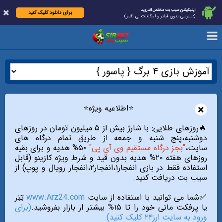
اپلیکیشن سیب بت مختص اندروید
برای دانلود کلیک کنید
(دسترسی بدون فیلتر و امکانات بی نظیر)
×
⭐️اطلاعیه ویژه⭐️
🔥روزهای طلایی: با شارژ بیش از ۵ میلیون تومان در روزهای
دوشنبه،پنج شنبه و جمعه از طریق تمام درگاه های
سایت،
"بجز درگاه مستقیم وی آی پی"
۵۰% هدیه و برای بقیه
روزهای هفته ۲۰% هدیه بدون قید و شرط ویژه کازینو (قابل
استفاده فقط در بازی انفجار۱،انفجار۲،انفجار رویال و پوپ) از
سیب بت دریافت کنید.
✅شما می توانید با استفاده از سایت
www.Arz24.com
تِتِر
یا پرفکت مانی خود را تا ۱۵% بیشتر از بازار بفروشید.
(برای
ورود به سایت ارز۲۴ کلیک کنید)