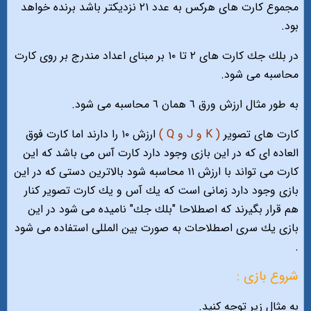
مجموع كارت هاى هركس به عدد ٢١ نزديكتر باشد برنده خواهد
بود.
در بلك جك كارت هاى ٢ تا ١٠ بر مبناى اعداد مندرج بر روى كارت
محاسبه مى شود.
به طور مثال ارزش ورق ٦ همان ٦ محاسبه مى شود.
كارت هاى تصوير
( K و J و Q )
ارزش ١٠ را دارند اما كارت فوق
العاده اى كه در اين بازى وجود دارد كارت آس مى باشد كه اين
كارت مى تواند با ارزش ١١ محاسبه شود بالاترين دستى كه در اين
بازى وجود دارد زمانى است كه يك آس و يك كارت تصوير كنار
هم قرار بگيرند كه اصطلاحا "بلك جك" ناميده مى شود در اين
بازى يك سرى اصطلاحات به صورت بين المللى استفاده مى شود
.
شروع بازی :
به مثال زیر توجه کنید.