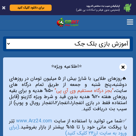
اپلیکیشن سیب بت مختص اندروید
برای دانلود کلیک کنید
(دسترسی بدون فیلتر و امکانات بی نظیر)
×
⭐️اطلاعیه ویژه⭐️
🔥روزهای طلایی: با شارژ بیش از ۵ میلیون تومان در روزهای
دوشنبه،پنج شنبه و جمعه از طریق تمام درگاه های
سایت،
"بجز درگاه مستقیم وی آی پی"
۵۰% هدیه و برای بقیه
روزهای هفته ۲۰% هدیه بدون قید و شرط ویژه کازینو (قابل
استفاده فقط در بازی انفجار۱،انفجار۲،انفجار رویال و پوپ) از
سیب بت دریافت کنید.
✅شما می توانید با استفاده از سایت
www.Arz24.com
تِتِر
یا پرفکت مانی خود را تا ۱۵% بیشتر از بازار بفروشید.
(برای
ورود به سایت ارز۲۴ کلیک کنید)