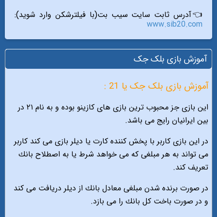
👈آدرس ثابت سایت سیب بت(با فیلترشکن وارد شوید):
www.sib20.com
آموزش بازی بلک جک
آموزش بازی بلک جک یا 21 :
اين بازى جز محبوب ترين بازى هاى كازينو بوده و به نام ٢١ در
بين ايرانيان رايج مى باشد.
در اين بازى كاربر با پخش كننده كارت يا ديلر بازى مى كند كاربر
مى تواند به هر مبلغى كه مى خواهد شرط يا به اصطلاح بانك
تعريف كند.
در صورت برنده شدن مبلغى معادل بانك از ديلر دريافت مى كند
و در صورت باخت كل بانك را مى بازد.