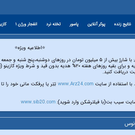
نتایج زنده
پوکر آنلاین
پاسور
تخته نرد
انفجار ورژن ۱
کازین
⭐️اطلاعیه ویژه⭐️
ی دوشنبه،پنج شنبه و جمعه از طریق تمام درگاه های سایت،
ت دریافت کنید.
با استفاده از سایت
www.Arz24.com
تِتِر یا پرفکت مانی خود را تا ۱۵% بیشتر از بازار بفروشید.
یت سیب بت(با فیلترشکن وارد شوید):
www.sib20.com
ونوس