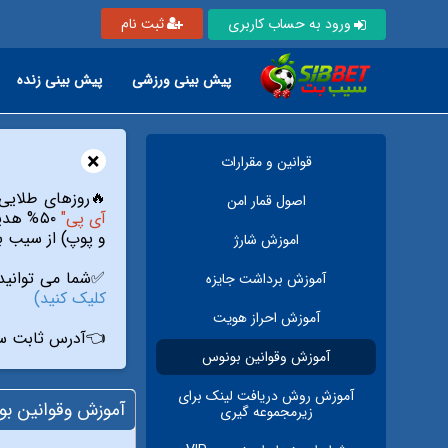
ورود به حساب کاربری
ثبت نام
پیش بینی ورزشی
پیش بینی زنده
×
قوانين و مقرارات
🔥روزهای طلایی: با شارژ بیش از ۵ میلیون تومان در روزها
اصول قمار امن
آی پی"
و پوپ) از سیب ب
اموزش شارژ
✅شما می توانید 
آموزش برداشت جایزه
کلیک کنید)
آموزش احراز هویت
👈آدرس ثابت سا
آموزش وقوانين بونوس
آموزش روش دریافت لينک براى
آموزش وقوانين ب
زيرمجموعه گيرى