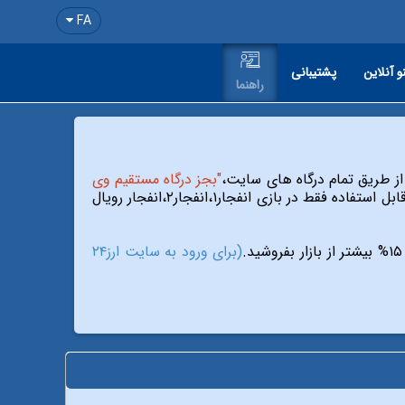
FA
و آنلاین
پشتیبانی
راهنما
"بجز درگاه مستقیم وی
۵۰% هدیه و برای بقیه روزهای هفته ۲۰% هدیه بدون قید و شرط ویژه کازینو (قابل استفاده فقط در بازی انفجار۱،انفجار۲،انفجار رویال
(برای ورود به سایت ارز۲۴