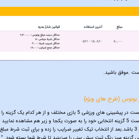
ست .موفق باشید.
ز بونوس (طرح های ویژه)
کاربرعزیز شما میبایست در پیشبینی های ورزشی 5 بازی مختلف
راست صفحه میبایست 5 گزینه انتخابی خود را به صورت یکجا و زیر هم مشاهد
میبایست دست کم 3 باشد.بعد از انتخاب تیک تغییر ضرایب را زده و برای ثبت شر
گزینه سبز رنگ ثبت پیش بینی را میزینید تا شرط شما بسته شود. " ج