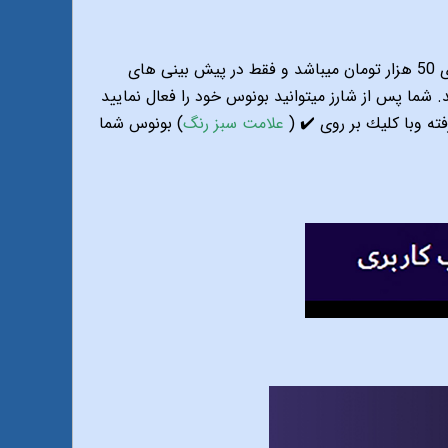
دوست عزیز تنها بونوس فعال در سیستم بونوس صد در صد میباشد که برای شارژهای بالای 50 هزار تومان میباشد و فقط در پیش بینی های
 استفاده ان از زمان واریزی به مدت 48 ساعت می باشد. شما پس از شارز میتوانید بونوس خود را فعال نمایید
ه وبا كليك بر روى ✔️ (
علامت سبز رنگ
) بونوس شما