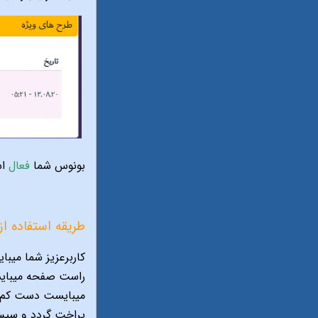
بونوس شما
فعال
ا
طریقه استفاده ا
پراخت گردد و سپس 