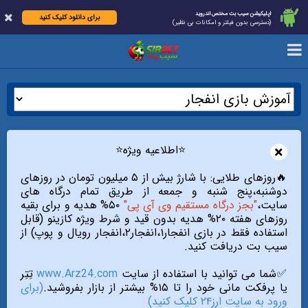
اپلیکیشن سیب بت مختص اندروید
برای دانلود کلیک کنید
(دسترسی بدون فیلتر و امکانات بی نظیر)
×
⭐️اطلاعیه ویژه⭐️
🔥روزهای طلایی: با شارژ بیش از ۵ میلیون تومان در روزهای
دوشنبه،پنج شنبه و جمعه از طریق تمام درگاه های
سایت،
"بجز درگاه مستقیم وی آی پی"
۵۰% هدیه و برای بقیه
روزهای هفته ۲۰% هدیه بدون قید و شرط ویژه کازینو (قابل
استفاده فقط در بازی انفجار۱،انفجار۲،انفجار رویال و پوپ) از
سیب بت دریافت کنید.
✅شما می توانید با استفاده از سایت
www.Arz24.com
تِتِر
یا پرفکت مانی خود را تا ۱۵% بیشتر از بازار بفروشید.
(برای
ورود به سایت ارز۲۴ کلیک کنید)